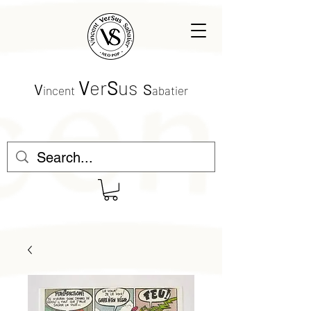
V
er
S
us
V
S
incent
abatier