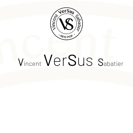
V
er
S
us
V
S
incent
abatier