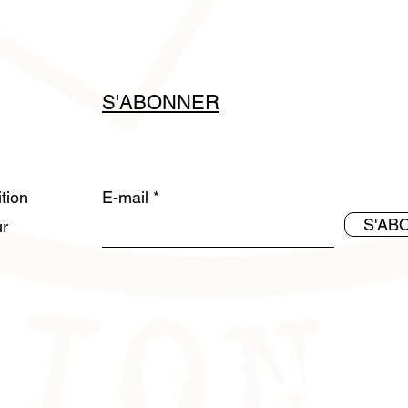
S'ABONNER
ition
E-mail
S'AB
ur