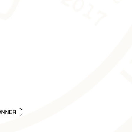
liquer de produits chimiques.
hiffon en microfibre. Une paire de
urnie avec l’oeuvre pour la
r de trace.
ONNER