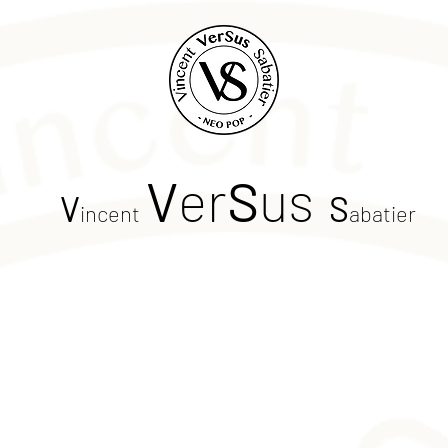
V
er
S
us
V
S
incent
abatier