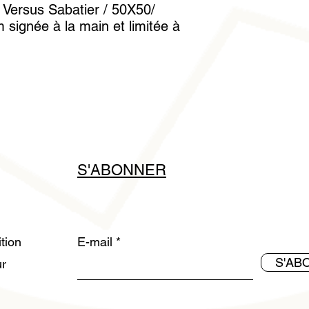
 Versus Sabatier / 50X50/
Veuillez ne pas y app
 signée à la main et limitée à
Nettoyez-la avec un c
gants en coton est fo
manipuler sans laisse
S'ABONNER
ition
E-mail
S'AB
ur