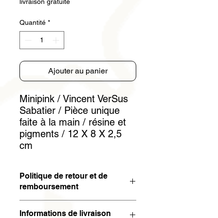
livraison gratuite
Quantité
*
Ajouter au panier
Minipink / Vincent VerSus
Sabatier / Pièce unique
faite à la main / résine et
pigments / 12 X 8 X 2,5
cm
Politique de retour et de
remboursement
Vous avez 15 jours pour résilier le
Informations de livraison
contrat. Si l'œuvre est retournée à