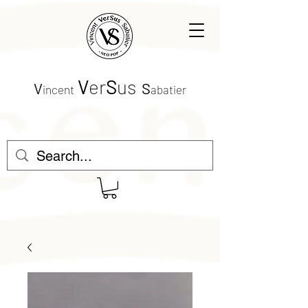
V
er
S
us
V
S
incent
abatier