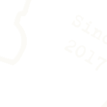
uler avec soin et de la mettre sous
nts en coton est fournie avec
puler sans laisser de trace.