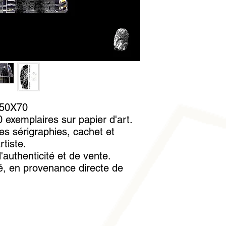
conseillé de la manip
verre. Un paire de ga
l'oeuvre pour la mani
 50X70
 exemplaires sur papier d'art.
es sérigraphies, cachet et
rtiste.
'authenticité et de vente.
é, en provenance directe de