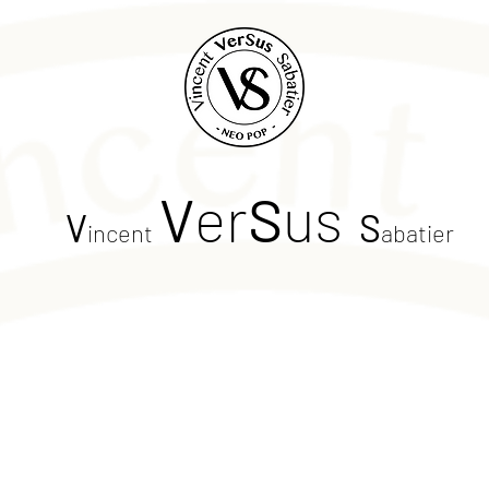
V
er
S
us
V
S
incent
abatier