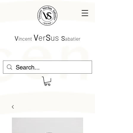
V
er
S
us
V
S
incent
abatier