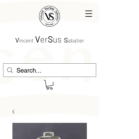
V
er
S
us
V
S
incent
abatier