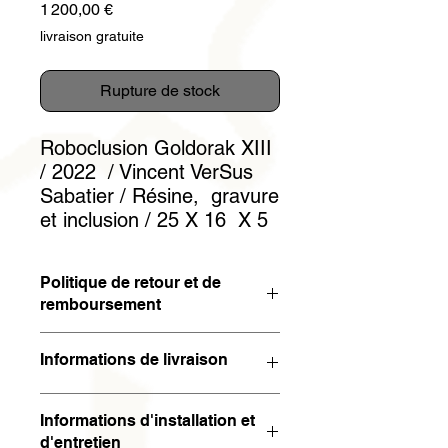
Prix
1 200,00 €
livraison gratuite
Rupture de stock
Roboclusion Goldorak XIII
/ 2022 / Vincent VerSus
Sabatier / Résine, gravure
et inclusion / 25 X 16 X 5
Politique de retour et de
remboursement
Vous avez 15 jours pour résilier le
Informations de livraison
contrat. Si l'œuvre est retournée à
l'artiste dans l'état dans lequel elle a
L'oeuvre arrivera sous 5 jours ouvrés
été envoyée dans les 15 jours suivant
Informations d'installation et
(en France métropolitaine). Pour le
sa réception, le montant total sera
d'entretien
reste du monde, l'oeuvre arrivera
remboursé. Les frais de retour restent