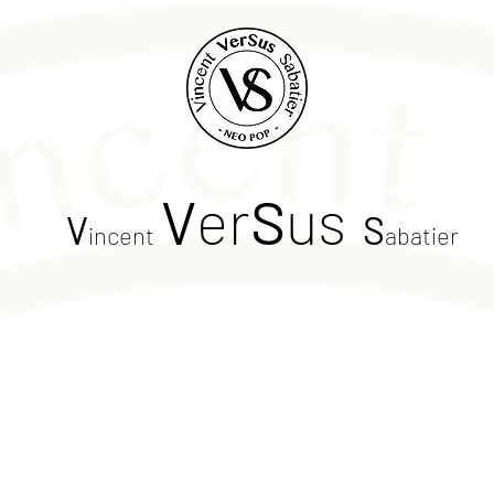
V
er
S
us
V
S
incent
abatier