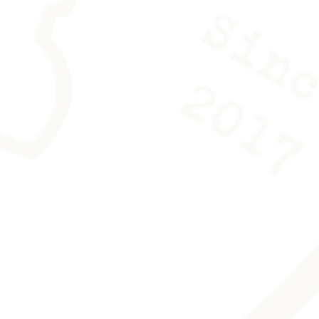
liquer de produits chimiques.
hiffon en microfibre. Une paire de
urnie avec l’oeuvre pour la
r de trace.