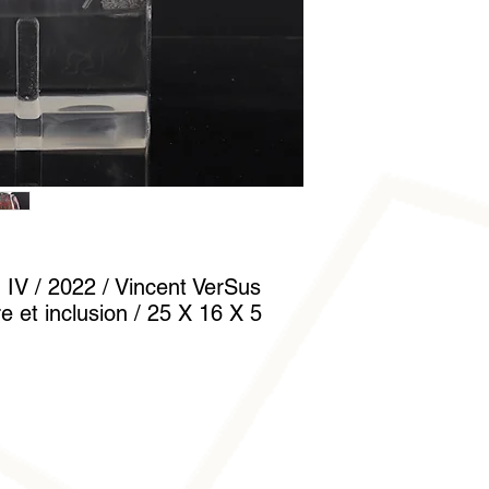
Veuillez ne pas y app
Nettoyez-la avec un c
gants en coton est fo
manipuler sans laisse
 IV / 2022 / Vincent VerSus
e et inclusion / 25 X 16 X 5