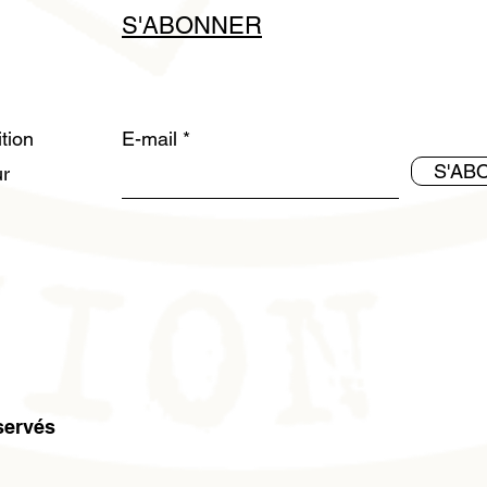
S'ABONNER
ition
E-mail
S'AB
ur
servés