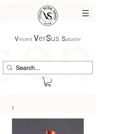
V
er
S
us
V
S
incent
abatier