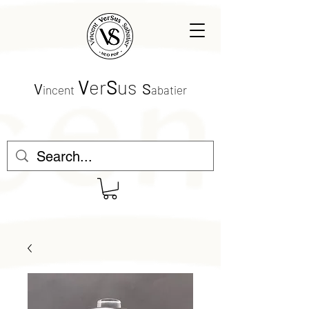
V
er
S
us
V
S
incent
abatier