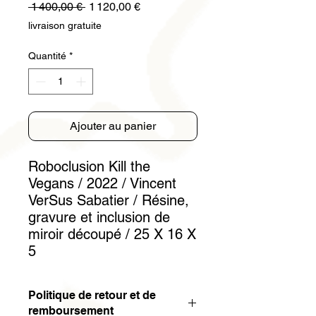
Prix
Prix
 1 400,00 € 
1 120,00 €
original
promotionnel
livraison gratuite
Quantité
*
Ajouter au panier
Roboclusion Kill the
Vegans / 2022 / Vincent
VerSus Sabatier / Résine,
gravure et inclusion de
miroir découpé / 25 X 16 X
5
Politique de retour et de
remboursement