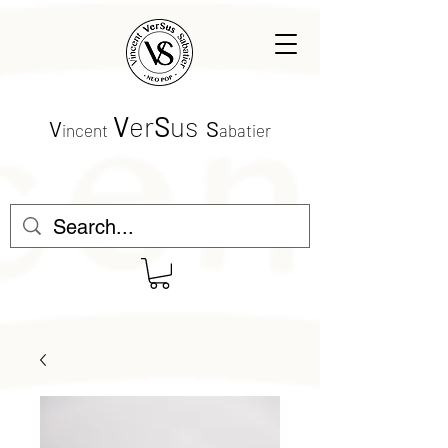
V
er
S
us
V
S
incent
abatier