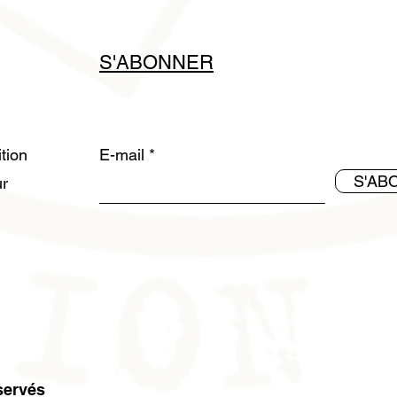
S'ABONNER
ition
E-mail
S'AB
ur
servés