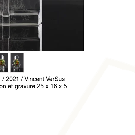
Nettoyez-le avec un c
gants en coton est fo
manipuler sans laisse
s / 2021 / Vincent VerSus
ion et gravure 25 x 16 x 5