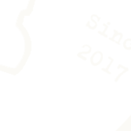
hiffon en microfibre. Une paire de
urnie avec l'oeuvre pour la
r de trace.