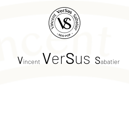
V
er
S
us
V
S
incent
abatier