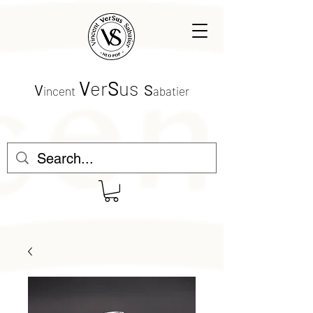
V
er
S
us
V
S
incent
abatier