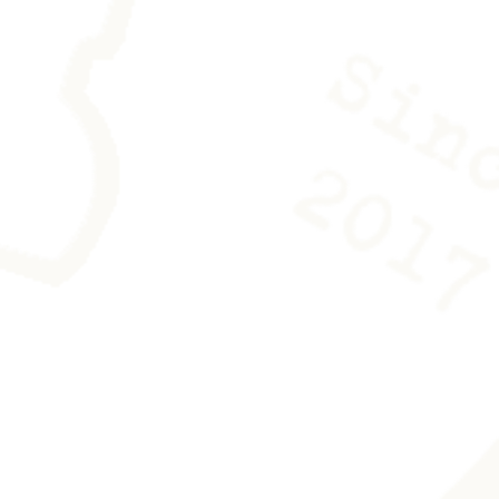
hiffon en microfibre. Une paire de
urnie avec l'oeuvre pour la
r de trace.