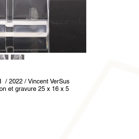
Nettoyez-le avec un c
gants en coton est fo
manipuler sans laisse
I / 2022 / Vincent VerSus
ion et gravure 25 x 16 x 5