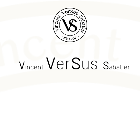
V
er
S
us
V
S
incent
abatier