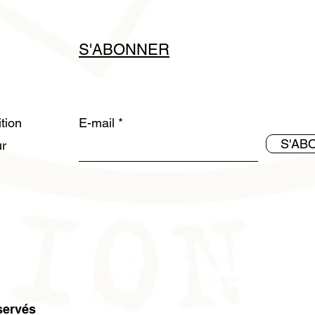
S'ABONNER
ition
E-mail
S'AB
ur
servés