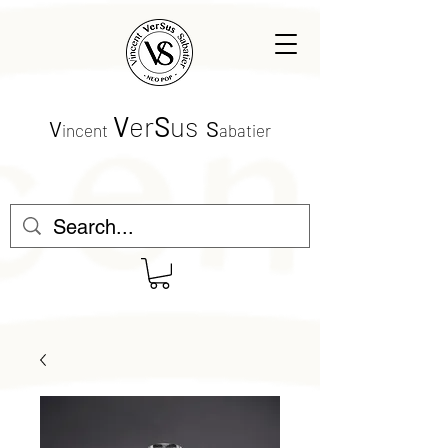
V
er
S
us
V
S
incent
abatier