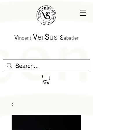
V
er
S
us
V
S
incent
abatier