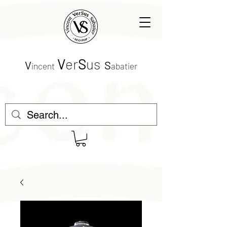
V
er
S
us
V
S
incent
abatier