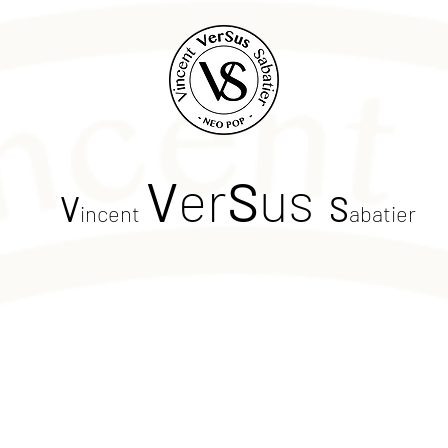
V
er
S
us
V
S
incent
abatier