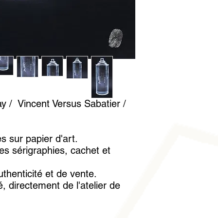
conseillé de la manip
mettre sous verre. U
fournie avec l'ouvrag
trace
y / Vincent Versus Sabatier /
es sur papier d'art.
es sérigraphies, cachet et
uthenticité et de vente.
, directement de l'atelier de