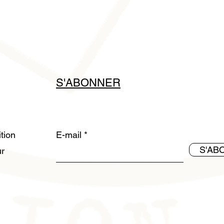
S'ABONNER
ition
E-mail
S'AB
ur