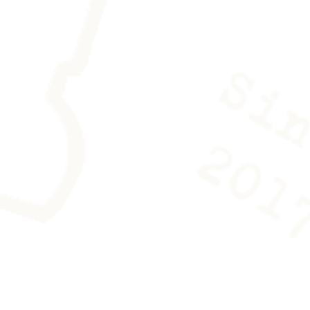
uler avec précaution et de la
ne paire de gants en coton est
e pour le manipuler sans laisser de