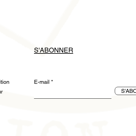
S'ABONNER
ition
E-mail
S'AB
ur