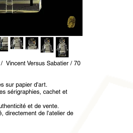
conseillé de la manip
mettre sous verre. U
fournie avec l'ouvrag
trace
/ Vincent Versus Sabatier / 70
es sur papier d'art.
es sérigraphies, cachet et
uthenticité et de vente.
, directement de l'atelier de