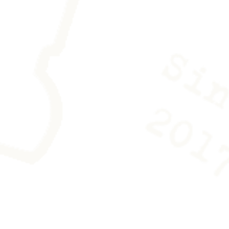
uler avec précaution et de la
ne paire de gants en coton est
e pour le manipuler sans laisser de