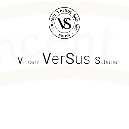
V
er
S
us
V
S
incent
abatier