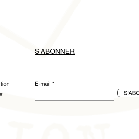
S'ABONNER
ition
E-mail
S'AB
ur