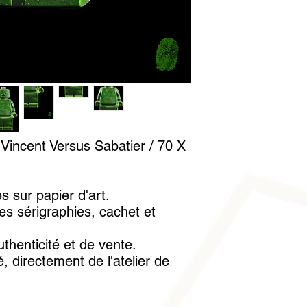
conseillé de la manip
mettre sous verre. U
fournie avec l'ouvrag
trace.
 Vincent Versus Sabatier / 70 X
es sur papier d'art.
es sérigraphies, cachet et
uthenticité et de vente.
, directement de l'atelier de