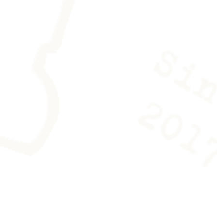
uler avec précaution et de la
ne paire de gants en coton est
e pour le manipuler sans laisser de