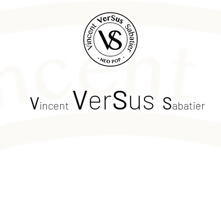
V
er
S
us
V
S
incent
abatier