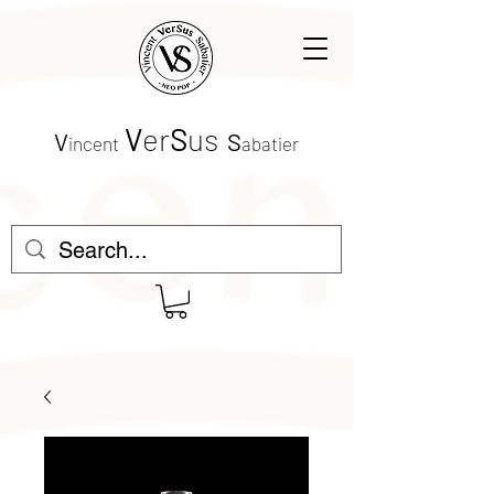
V
er
S
us
V
S
incent
abatier