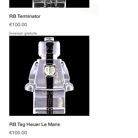
RB Terminator
Price
€100.00
livraison gratuite
RB Tag Heuer Le Mans
Price
€100.00