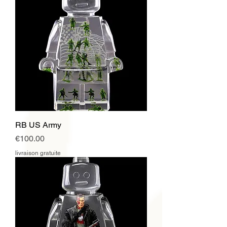
RB US Army
Price
€100.00
livraison gratuite