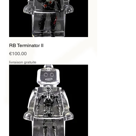
RB Terminator II
Price
€100.00
livraison gratuite