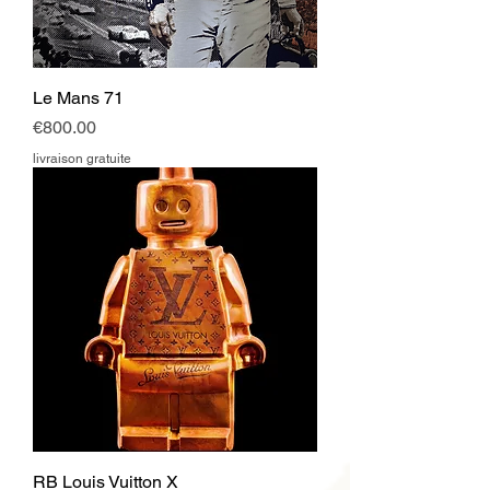
Le Mans 71
Price
€800.00
livraison gratuite
RB Louis Vuitton X