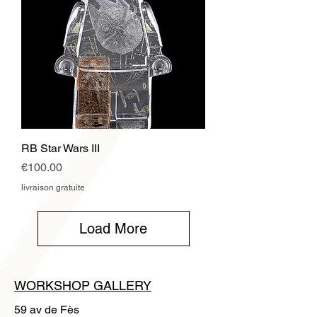
RB Star Wars III
Price
€100.00
livraison gratuite
Load More
WORKSHOP GALLERY
59 av de Fès