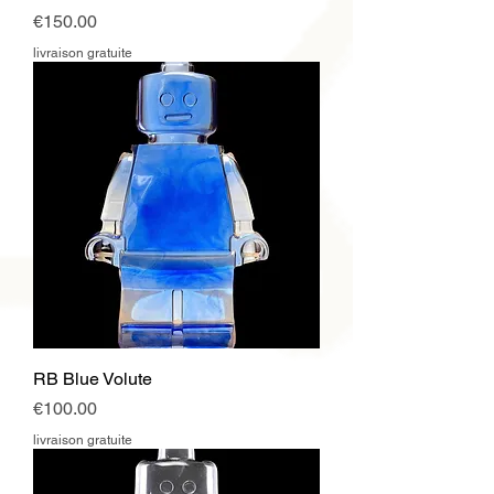
Price
€150.00
livraison gratuite
RB Blue Volute
Price
€100.00
livraison gratuite