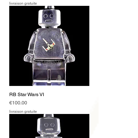
livraison gratuite
RB Star Wars VI
Price
€100.00
livraison gratuite